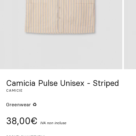
Su misura
Lasciati ispirare
Cerca
IT
ES
EN
FR
DE
PT
Camicia Pulse Unisex - Striped
CAMICIE
Greenwear ♻
38,00€
IVA non inclusa