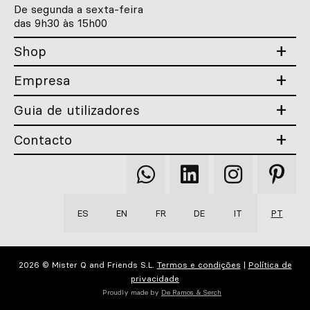
De segunda a sexta-feira
das 9h30 às 15h00
Shop
Empresa
Guia de utilizadores
Contacto
Qooqer
Qooqer
Qooqer
Qooqer
WhatsApp
Linkedin
Instagram
Pintere
ES
EN
FR
DE
IT
PT
2026 © Mister Q and Friends S.L.
Termos e condições
|
Política de
privacidade
Proudly made by
De Ramos & Serch