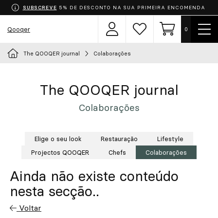
SUBSCREVE
5% DE DESCONTO NA SUA PRIMEIRA ENCOMENDA
Most
Qooqer
0
Área
Lista
Carrinho
men
de
de
utilizador
desejos
The QOOQER journal
Colaborações
Escolha o seu uniforme
Aventais
The QOOQER journal
Colaborações
Roupa
Calçado
Elige o seu look
Restauração
Lifestyle
Projectos QOOQER
Chefs
Colaborações
Acessórios
Ainda não existe conteúdo
nesta secção..
Chef
Voltar