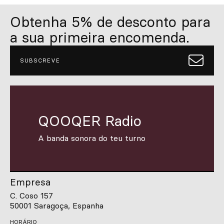
Personalizado
Obtenha 5% de desconto para
Inspire-se
a sua primeira encomenda.
Procurar
SUBSCREVE
PT
ES
EN
FR
DE
IT
QOOQER Radio
A banda sonora do teu turno
Empresa
C. Coso 157
50001 Saragoça, Espanha
HORÁRIO