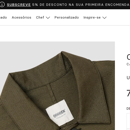
SUBSCREVE
5% DE DESCONTO NA SUA PRIMEIRA ENCOMENDA
çado
Acessórios
Chef
Personalizado
Inspire-se
C
U
D