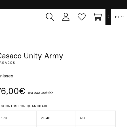
PT
0
Área
Lista
Carrinho
de
de
utilizador
desejos
ES
EN
Casaco Unity Army
ASACOS
FR
nissex
DE
76,00€
IVA não incluído
IT
ESCONTOS POR QUANTIDADE
1-20
21-40
41+