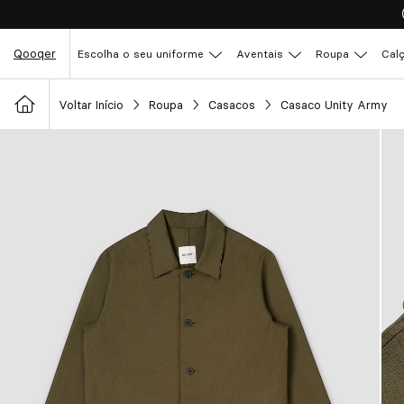
Qooqer
Escolha o seu uniforme
Aventais
Roupa
Cal
Voltar Início
Roupa
Casacos
Casaco Unity Army