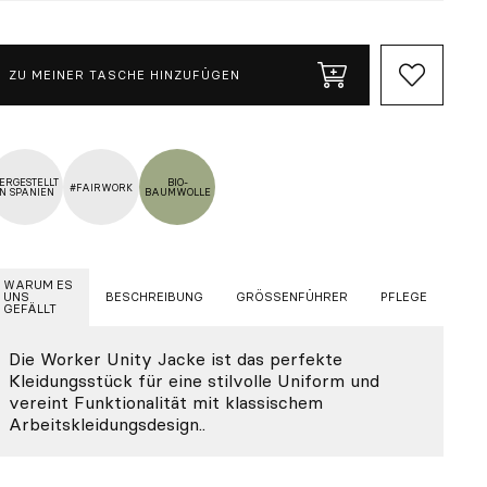
ZU MEINER TASCHE HINZUFÜGEN
ERGESTELLT
BIO-
#FAIRWORK
IN SPANIEN
BAUMWOLLE
WARUM ES
UNS
BESCHREIBUNG
GRÖSSENFÜHRER
PFLEGE
GEFÄLLT
Die Worker Unity Jacke ist das perfekte
Kleidungsstück für eine stilvolle Uniform und
vereint Funktionalität mit klassischem
Arbeitskleidungsdesign..