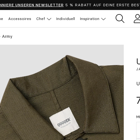
NNIERE UNSEREN NEWSLETTER
5 % RABATT AUF DEINE ERSTE BES
he
Accessoires
Chef
Individuell
Inspiration
B
- Army
J
U
M