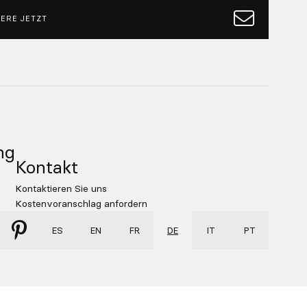
ERE JETZT
ng
Kontakt
Kontaktieren Sie uns
Kostenvoranschlag anfordern
ES
EN
FR
DE
IT
PT
er
Qooqer
gram
Pinterest
Proudly made by
De Ramos & Serch