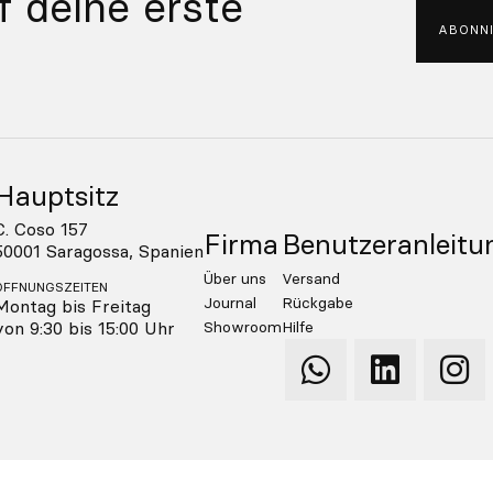
f deine erste
ABONNI
Hauptsitz
C. Coso 157
Firma
Benutzeranleitu
50001 Saragossa, Spanien
Über uns
Versand
ÖFFNUNGSZEITEN
Journal
Rückgabe
Montag bis Freitag
von 9:30 bis 15:00 Uhr
Showroom
Hilfe
Qooqer
Qooqer
Qooq
WhatsApp
Linkedin
Insta
atenschutzpolitik