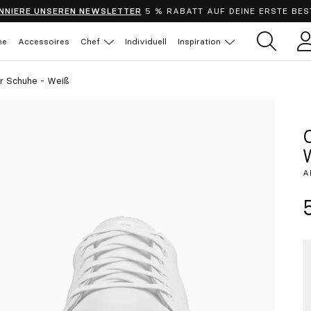
NNIERE UNSEREN NEWSLETTER
5 % RABATT AUF DEINE ERSTE BES
he
Accessoires
Chef
Individuell
Inspiration
B
r Schuhe - Weiß
A