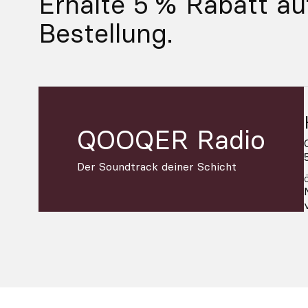
Erhalte 5 % Rabatt au
Bestellung.
QOOQER Radio
Der Soundtrack deiner Schicht
2026 © Mister Q and Friends S.L.
Bedingungen und Konditionen
|
D