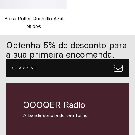
Personalizado
Inspire-se
Bolsa Roller Quchilllo Azul
95,00€
Procurar
Obtenha 5% de desconto para
a sua primeira encomenda.
PT
ES
EN
FR
DE
IT
SUBSCREVE
QOOQER Radio
A banda sonora do teu turno