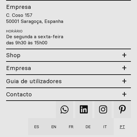
Empresa
C. Coso 157
50001 Saragoça, Espanha
HORÁRIO
De segunda a sexta-feira
das 9h30 às 15h00
Shop
Empresa
Guia de utilizadores
Contacto
Qooqer
Qooqer
Qooqer
Qooqer
WhatsApp
Linkedin
Instagram
Pintere
ES
EN
FR
DE
IT
PT