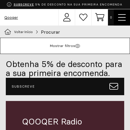
SUBSCREVE
5% DE DESCONTO NA SUA PRIMEIRA ENCOMENDA
Most
Qooqer
0
Área
Lista
Carrinho
men
de
de
utilizador
desejos
Procurar
Voltar Início
Escolha o seu uniforme
Mostrar filtros
Aventais
Obtenha 5% de desconto para
Roupa
a sua primeira encomenda.
Calçado
SUBSCREVE
Acessórios
Chef
QOOQER Radio