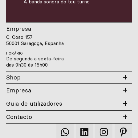
Personalizado
A banda sonora do teu turno
Inspire-se
Empresa
Procurar
C. Coso 157
50001 Saragoça, Espanha
HORÁRIO
PT
ES
EN
FR
DE
IT
De segunda a sexta-feira
das 9h30 às 15h00
Shop
Empresa
Guia de utilizadores
Contacto
Qooqer
Qooqer
Qooqer
Qooqer
WhatsApp
Linkedin
Instagram
Pintere