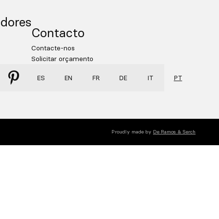
adores
Contacto
Contacte-nos
Solicitar orçamento
ES
EN
FR
DE
IT
PT
er
Qooqer
gram
Pinterest
Proudly made by
De Ramos & Serch