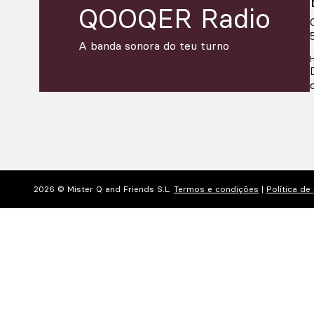
QOOQER Radio
A banda sonora do teu turno
2026 © Mister Q and Friends S.L.
Termos e condições
|
Política de