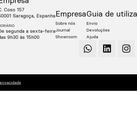
Empresa
C. Coso 157
Empresa
Guia de utiliz
50001 Saragoça, Espanha
Sobre nós
Envio
HORÁRIO
Journal
Devoluções
De segunda a sexta-feira
das 9h30 às 15h00
Showroom
Ajuda
Qooqer
Qooqer
Qooq
WhatsApp
Linkedin
Insta
 privacidade