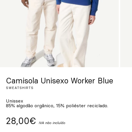
Personalizado
Inspire-se
Procurar
PT
ES
EN
FR
DE
IT
Camisola Unisexo Worker Blue
SWEATSHIRTS
Unissex
85% algodão orgânico, 15% poliéster reciclado.
28,00€
IVA não incluído