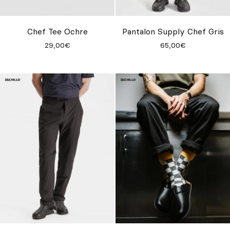
Sur mesure
S’inspirer
Chef Tee Ochre
Pantalon Supply Chef Gris
29,00€
65,00€
Rechercher
FR
ES
EN
DE
IT
PT