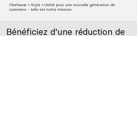
Bonnet Skull Noir
18,00€
QUCHILLO®
Chefwear + Style + Utility
QUCHILLO®️ combine la cuisine et le style au-delà de votre
travail. Une vision moins formelle du cuisinier, avec des
éléments à utiliser dans et hors de la cuisine. Des produits
conçus avec une attention particulière aux détails tout en
gardant un œil sur la rue.
Chefwear + Style + Utilité pour une nouvelle génération de
cuisiniers - telle est notre mission.
Bénéficiez d'une réduction de
5% sur votre première