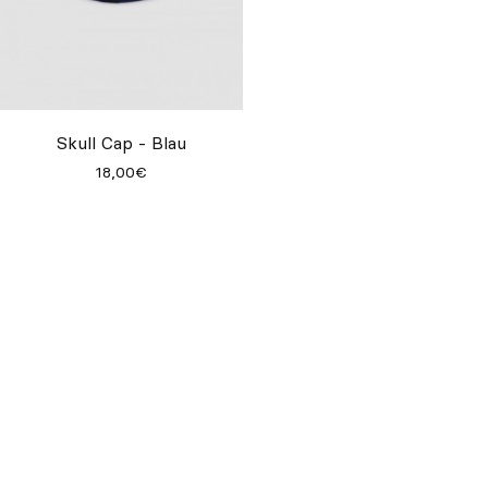
Skull Cap - Blau
Skull Cap - Schwarz
18,00€
18,00€
QUCHILLO®
Chefwear + Style + Utility
QUCHILLO®
verbindet Kochbekleidung mit Style, weit über deine
Arbeit hinaus. Eine lässige, weniger formelle Sicht auf den Koch,
mit Pieces, die du drinnen in der Küche und draußen auf der
Straße tragen kannst. Jedes Produkt wird mit viel Liebe zum
Detail designed, ohne den urbanen Spirit aus den Augen zu
verlieren.
Chefwear + Style + Utility für die neue Generation von Köchen
–
genau das ist unsere Mission.