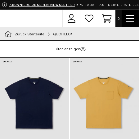
ABONNIERE UNSEREN NEWSLETTER
5 % RABATT AUF DEINE ERSTE BE
Menü
0
Benutzerbereich
Wunschzettel
Einkaufswage
zeige
Zurück Startseite
QUCHILLO®
Wähle dein Outfit
Filter anzeigen
Schürzen
Bekleidung
Schuhe
Accessoires
Chef