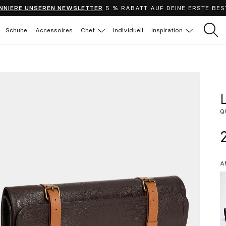
NNIERE UNSEREN NEWSLETTER
5 % RABATT AUF DEINE ERSTE BES
Schuhe
Accessoires
Chef
Individuell
Inspiration
Q
A