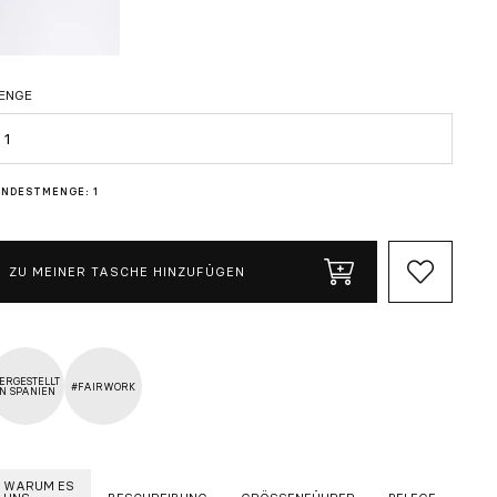
ENGE
enge
INDESTMENGE: 1
ZU MEINER TASCHE HINZUFÜGEN
ERGESTELLT
#FAIRWORK
IN SPANIEN
WARUM ES