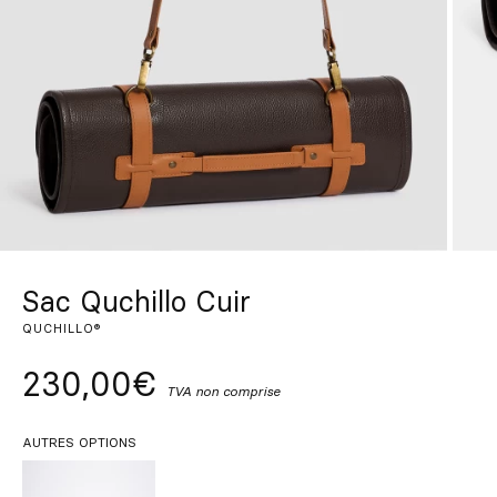
Sur mesure
S’inspirer
Rechercher
FR
ES
EN
DE
IT
PT
Sac Quchillo Cuir
QUCHILLO®
230,00€
TVA non comprise
AUTRES OPTIONS