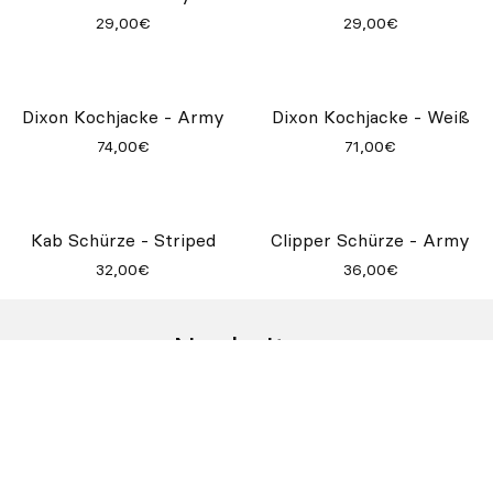
Lang Bistroschürze - Weiß
Frida Kochjacke - Weiß
29,00€
68,50€
Frida Kochjacke - Schwarz
Chef Tee - Army
68,50€
29,00€
Chef Tee - Navy
Chef Tee - Ocker
29,00€
29,00€
Dixon Kochjacke - Army
Dixon Kochjacke - Weiß
74,00€
71,00€