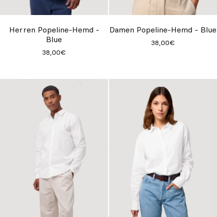
Individuell
Inspiration
Herren Popeline-Hemd -
Damen Popeline-Hemd - Blue
Blue
38,00€
Suchen
38,00€
DE
ES
EN
FR
IT
PT
Whatsapp
+34 623 602 471
Contact
Contact
with
with
Qooqer
Qooqer
by
by
Whatsapp
Phone