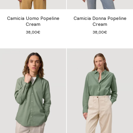
Su misura
Lasciati ispirare
Camicia Uomo Popeline
Camicia Donna Popeline
Cream
Cream
Cerca
38,00€
38,00€
IT
ES
EN
FR
DE
PT