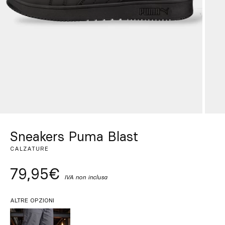
Su misura
Lasciati ispirare
Cerca
IT
ES
EN
FR
DE
PT
Sneakers Puma Blast
CALZATURE
79,95€
IVA non inclusa
ALTRE OPZIONI