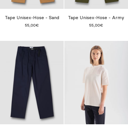
Individuell
Inspiration
Tape Unisex-Hose - Sand
Tape Unisex-Hose - Army
55,00€
55,00€
Suchen
DE
ES
EN
FR
IT
PT
Whatsapp
+34 623 602 471
Contact
Contact
with
with
Qooqer
Qooqer
by
by
Whatsapp
Phone