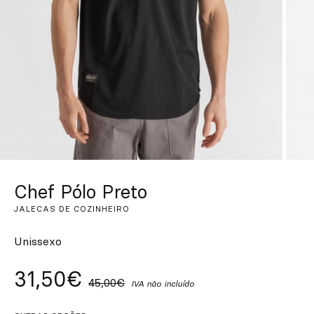
Personalizado
Inspire-se
Procurar
PT
ES
EN
FR
DE
IT
Chef Pólo Preto
JALECAS DE COZINHEIRO
Unissexo
31,50€
45,00€
IVA não incluído