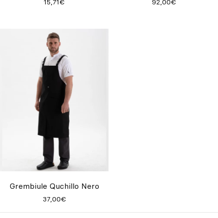
15,71€
92,00€
Grembiule Quchillo Nero
37,00€