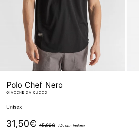
Su misura
Lasciati ispirare
Cerca
IT
ES
EN
FR
DE
PT
Polo Chef Nero
GIACCHE DA CUOCO
Unisex
31,50€
45,00€
IVA non inclusa