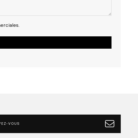
rciales.
VEZ-VOUS