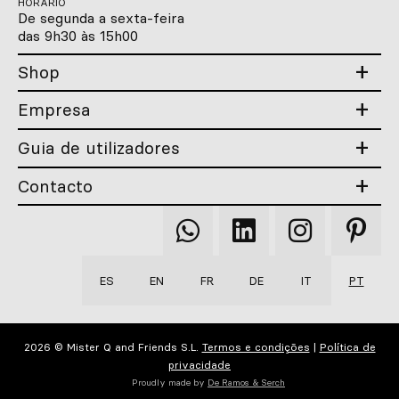
HORÁRIO
De segunda a sexta-feira
das 9h30 às 15h00
Shop
Empresa
Guia de utilizadores
Contacto
Qooqer
Qooqer
Qooqer
Qooqer
WhatsApp
Linkedin
Instagram
Pintere
ES
EN
FR
DE
IT
PT
2026 © Mister Q and Friends S.L.
Termos e condições
|
Política de
privacidade
Proudly made by
De Ramos & Serch