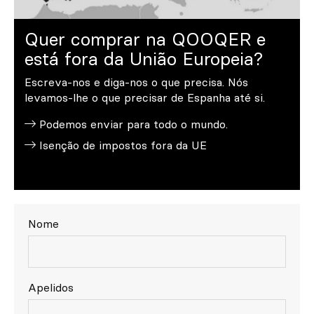
Personalizado
Quer comprar na QOOQER e
Inspire-se
está fora da União Europeia?
Procurar
Escreva-nos e diga-nos o que precisa. Nós
levamos-lhe o que precisar de Espanha até si.
PT
ES
EN
FR
DE
IT
Podemos enviar para todo o mundo.
Isenção de impostos fora da UE
Nome
Apelidos