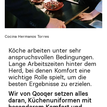
Individuell
Inspiration
Suchen
Cocina Hermanos Torres
DE
ES
EN
FR
IT
PT
Köche arbeiten unter sehr
Whatsapp
+34 623 602 471
anspruchsvollen Bedingungen.
Contact
Contact
with
with
Qooqer
Qooqer
Lange Arbeitszeiten hinter dem
by
by
Whatsapp
Phone
Herd, bei denen Komfort eine
wichtige Rolle spielt, um die
besten Ergebnisse zu erzielen.
Wir von Qooqer setzen alles
daran, Küchenuniformen mit
besonderem Komfort und