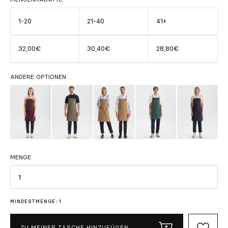
1-20
21-40
41+
32,00€
30,40€
28,80€
ANDERE OPTIONEN
MENGE
Menge
MINDESTMENGE: 1
ZU MEINER TASCHE HINZUFÜGEN