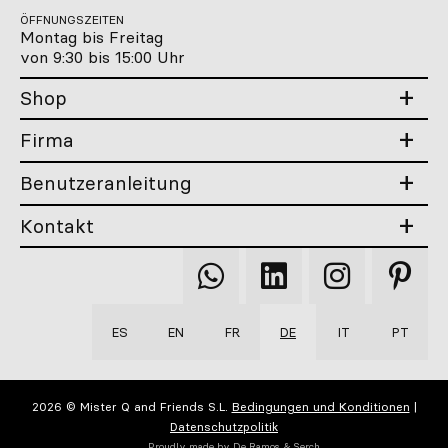
ÖFFNUNGSZEITEN
Montag bis Freitag
von 9:30 bis 15:00 Uhr
Shop
Firma
Benutzeranleitung
Kontakt
Qooqer
Qooqer
Qooqer
Qooqer
WhatsApp
Linkedin
Instagram
Pintere
ES
EN
FR
DE
IT
PT
2026 © Mister Q and Friends S.L.
Bedingungen und Konditionen
|
Datenschutzpolitik
Proudly made by
De Ramos & Serch