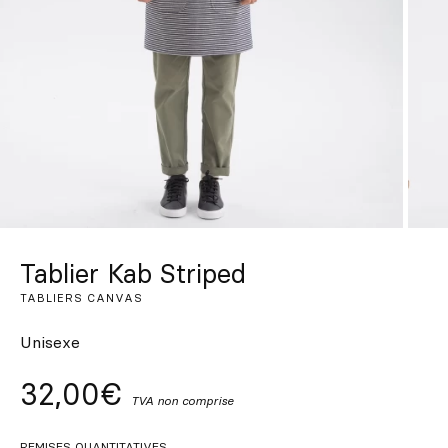
Sur mesure
S’inspirer
Rechercher
FR
ES
EN
DE
IT
PT
Tablier Kab Striped
TABLIERS CANVAS
Unisexe
32,00€
TVA non comprise
REMISES QUANTITATIVES