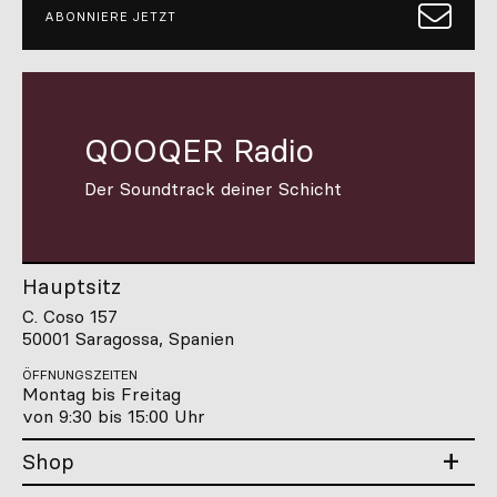
im Alltag garantieren, ohne auf einen modernen Look zu
verzichten. Komplettiere das Erscheinungsbild deines Teams und
stärke die Identität deines Unternehmens mit Uniformen, die sich
vom Gewöhnlichen abheben.
Du kannst die Kleidungsstücke auch mit deinem Firmenlogo
personalisieren, damit dein Team deine Marke konsistent und
professionell repräsentiert.
Erhalte 5 % Rabatt auf deine
erste Bestellung.
ABONNIERE JETZT
QOOQER Radio
Der Soundtrack deiner Schicht