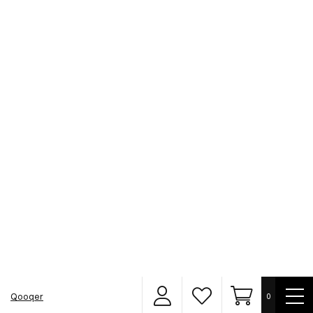
Unisex-T-Shirt - Navy
Unisex-T-Shirt - Natural Raw
9,65€
9,65€