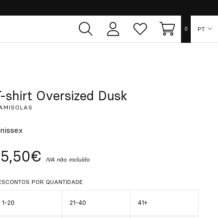
PT
0
Área
Lista
Carrinho
de
de
utilizador
desejos
ES
EN
T-shirt Oversized Dusk
AMISOLAS
FR
nissex
DE
15,50€
IVA não incluído
IT
ESCONTOS POR QUANTIDADE
1-20
21-40
41+