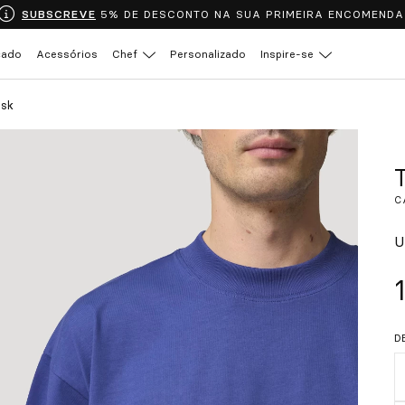
SUBSCREVE
5% DE DESCONTO NA SUA PRIMEIRA ENCOMENDA
çado
Acessórios
Chef
Personalizado
Inspire-se
usk
C
U
D