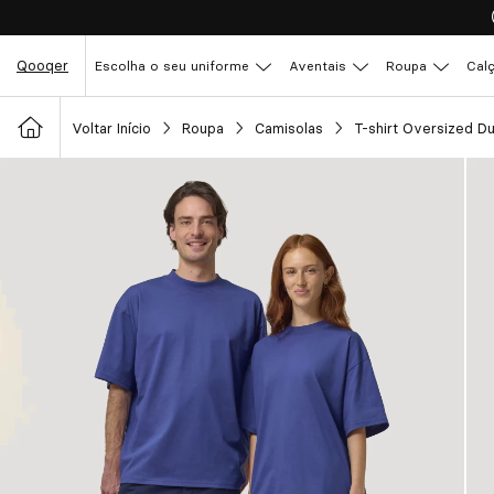
Qooqer
Escolha o seu uniforme
Aventais
Roupa
Cal
Voltar Início
Roupa
Camisolas
T-shirt Oversized D