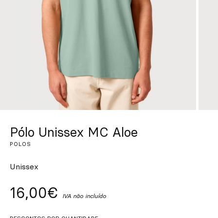
Personalizado
Inspire-se
Procurar
PT
ES
EN
FR
DE
IT
Pólo Unissex MC Aloe
POLOS
Unissex
16,00€
IVA não incluído