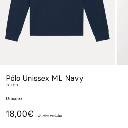
Personalizado
Inspire-se
Procurar
PT
ES
EN
FR
DE
IT
Pólo Unissex ML Navy
POLOS
Unissex
18,00€
IVA não incluído