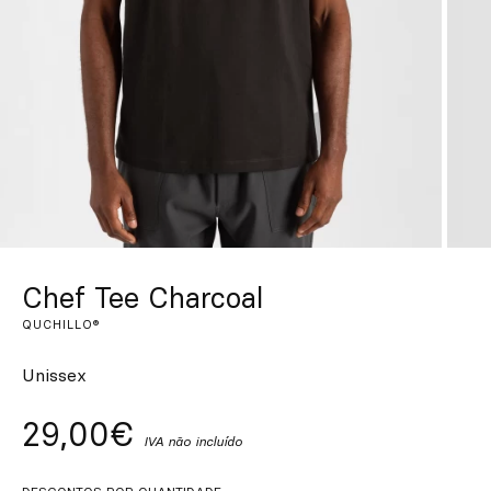
Personalizado
Inspire-se
Procurar
PT
ES
EN
FR
DE
IT
Chef Tee Charcoal
QUCHILLO®
Unissex
29,00€
IVA não incluído