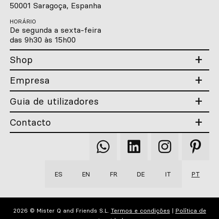
50001 Saragoça, Espanha
HORÁRIO
De segunda a sexta-feira
das 9h30 às 15h00
Shop
Empresa
Guia de utilizadores
Contacto
Qooqer
Qooqer
Qooqer
Qooqer
WhatsApp
Linkedin
Instagram
Pintere
ES
EN
FR
DE
IT
PT
2026 © Mister Q and Friends S.L.
Termos e condições
|
Política de