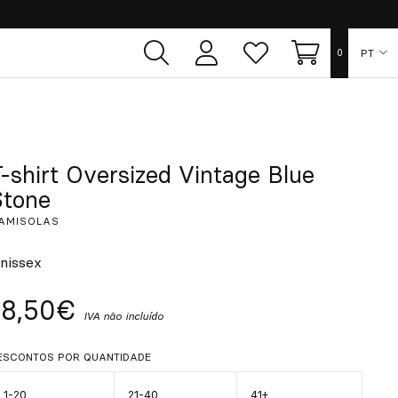
PT
0
Área
Lista
Carrinho
de
de
utilizador
desejos
ES
EN
T-shirt Oversized Vintage Blue
Stone
FR
AMISOLAS
DE
nissex
18,50€
IT
IVA não incluído
ESCONTOS POR QUANTIDADE
1-20
21-40
41+