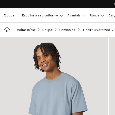
Qooqer
Escolha o seu uniforme
Aventais
Roupa
Cal
Voltar Início
Roupa
Camisolas
T-shirt Oversized V