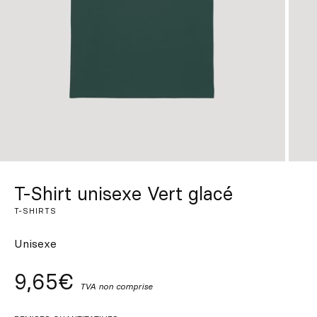
Sur mesure
S’inspirer
Rechercher
FR
ES
EN
DE
IT
PT
T-Shirt unisexe Vert glacé
T-SHIRTS
Unisexe
9,65€
TVA non comprise