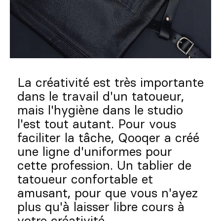
Sur mesure
S’inspirer
Rechercher
La créativité est très importante
FR
ES
EN
DE
IT
PT
dans le travail d'un tatoueur,
mais l'hygiène dans le studio
l'est tout autant. Pour vous
faciliter la tâche, Qooqer a créé
une ligne d'uniformes pour
cette profession. Un tablier de
tatoueur confortable et
amusant, pour que vous n'ayez
plus qu'à laisser libre cours à
votre créativité.