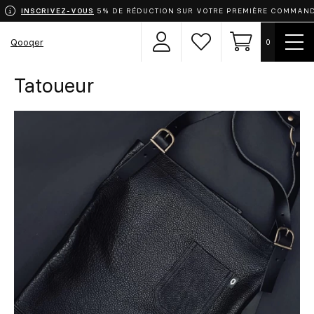
INSCRIVEZ-VOUS
5% DE RÉDUCTION SUR VOTRE PREMIÈRE COMMAN
Mont
Qooqer
0
Espace
Liste
Panier
le
utilisateur
de
men
souhaits
Tatoueur
Choisissez votre uniforme
Tabliers
Vêtements
Chaussures
Accessoires
Chef