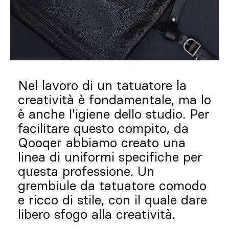
Su misura
Lasciati ispirare
Cerca
Nel lavoro di un tatuatore la
IT
ES
EN
FR
DE
PT
creatività è fondamentale, ma lo
è anche l'igiene dello studio. Per
facilitare questo compito, da
Qooqer abbiamo creato una
linea di uniformi specifiche per
questa professione. Un
grembiule da tatuatore comodo
e ricco di stile, con il quale dare
libero sfogo alla creatività.