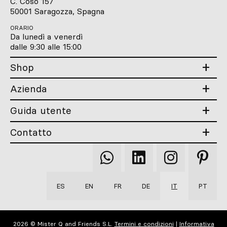
C. Coso 157
50001 Saragozza, Spagna
ORARIO
Da lunedì a venerdì
dalle 9:30 alle 15:00
Shop
Azienda
Guida utente
Contatto
Qooqer
Qooqer
Qooqer
Qooqer
WhatsApp
Linkedin
Instagram
Pintere
ES
EN
FR
DE
IT
PT
2026 © Mister Q and Friends S.L.
Termini e condizioni
|
Informativa