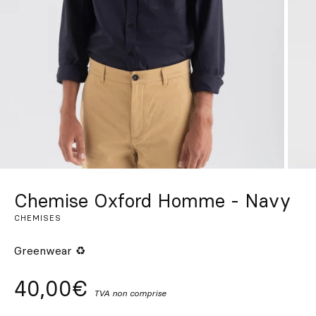
Sur mesure
S’inspirer
Rechercher
FR
ES
EN
DE
IT
PT
Chemise Oxford Homme - Navy
CHEMISES
Greenwear ♻
40,00€
TVA non comprise