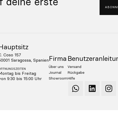
f deine erste
ABONNI
Hauptsitz
C. Coso 157
Firma
Benutzeranleitu
50001 Saragossa, Spanien
Über uns
Versand
ÖFFNUNGSZEITEN
Journal
Rückgabe
Montag bis Freitag
von 9:30 bis 15:00 Uhr
Showroom
Hilfe
Qooqer
Qooqer
Qooq
WhatsApp
Linkedin
Insta
atenschutzpolitik