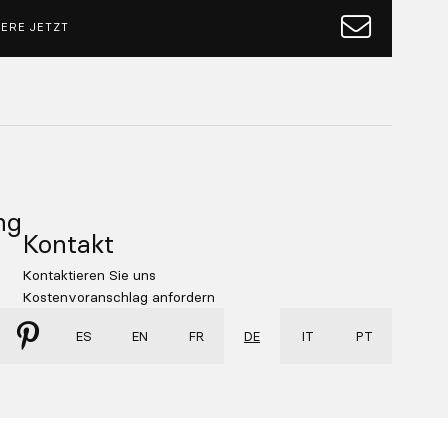
ERE JETZT
ng
Kontakt
Kontaktieren Sie uns
Kostenvoranschlag anfordern
ES
EN
FR
DE
IT
PT
er
Qooqer
gram
Pinterest
Proudly made by
De Ramos & Serch