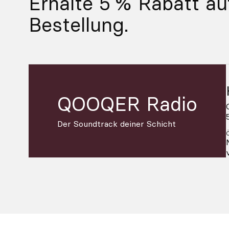
Erhalte 5 % Rabatt au
Bestellung.
QOOQER Radio
Der Soundtrack deiner Schicht
2026 © Mister Q and Friends S.L.
Bedingungen und Konditionen
|
D