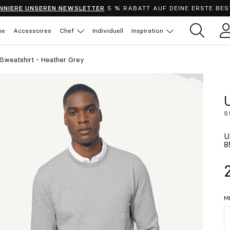
NNIERE UNSEREN NEWSLETTER
5 % RABATT AUF DEINE ERSTE BES
he
Accessoires
Chef
Individuell
Inspiration
B
Sweatshirt - Heather Grey
S
U
8
M