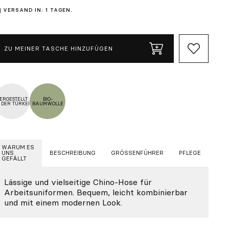
VERSAND IN: 1 TAGEN.
ZU MEINER TASCHE HINZUFÜGEN
ERGESTELLT
BIO-
 DER TÜRKEI
BAUMWOLLE
WARUM ES
UNS
BESCHREIBUNG
GRÖSSENFÜHRER
PFLEGE
GEFÄLLT
Lässige und vielseitige Chino-Hose für
Arbeitsuniformen. Bequem, leicht kombinierbar
und mit einem modernen Look.