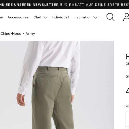
NNIERE UNSEREN NEWSLETTER
5 % RABATT AUF DEINE ERSTE BES
he
Accessoires
Chef
Individuell
Inspiration
B
 Chino-Hose - Army
C
G
M