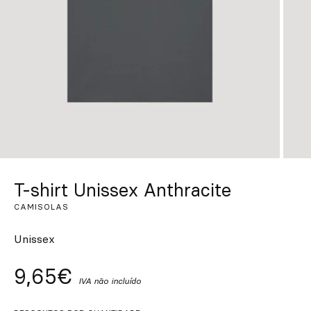
Personalizado
Inspire-se
Procurar
PT
ES
EN
FR
DE
IT
T-shirt Unissex Anthracite
CAMISOLAS
Unissex
9,65€
IVA não incluído