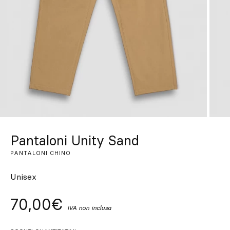
Su misura
Lasciati ispirare
Cerca
IT
ES
EN
FR
DE
PT
Pantaloni Unity Sand
PANTALONI CHINO
Unisex
70,00€
IVA non inclusa