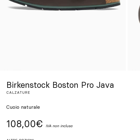
Su misura
Lasciati ispirare
Cerca
IT
ES
EN
FR
DE
PT
Birkenstock Boston Pro Java
CALZATURE
Cuoio naturale
108,00€
IVA non inclusa