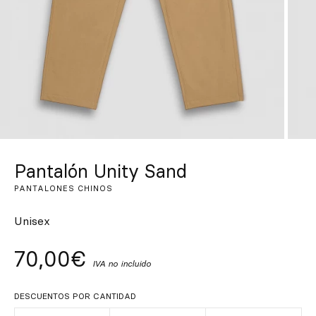
Inspírate
Buscar
ES
EN
FR
DE
IT
PT
Pantalón Unity Sand
PANTALONES CHINOS
Unisex
70,00€
IVA no incluido
DESCUENTOS POR CANTIDAD