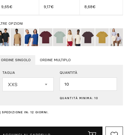
9,65€
9,17€
8,68€
LTRE OPZIONI
ORDINE SINGOLO
ORDINE MULTIPLO
TAGLIA
QUANTITÀ
Quantità
XXS
QUANTITÀ MINIMA: 10
SPEDIZIONE IN: 12 GIORNI.
AGGIUNGI AL CARRELLO