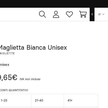
IT
0
Area
Lista
Carrello
utente
dei
desideri
ES
EN
Maglietta Bianca Unisex
AGLIETTE
FR
nisex
DE
9,65€
IVA non inclusa
PT
CONTI QUANTITATIVI
1-20
21-40
41+