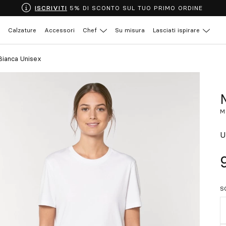
ISCRIVITI
5% DI SCONTO SUL TUO PRIMO ORDINE
Calzature
Accessori
Chef
Su misura
Lasciati ispirare
Bianca Unisex
M
U
S