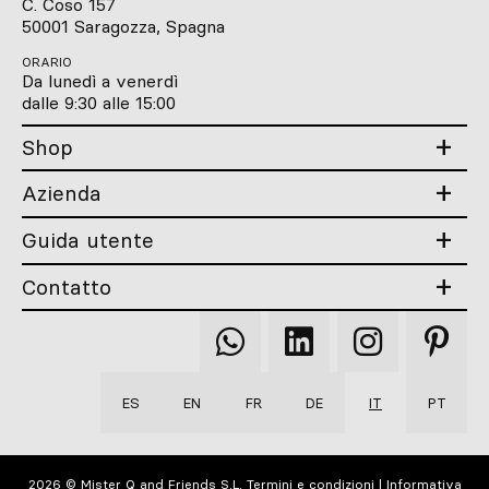
C. Coso 157
50001 Saragozza, Spagna
ORARIO
Da lunedì a venerdì
dalle 9:30 alle 15:00
Shop
Azienda
Guida utente
Contatto
Qooqer
Qooqer
Qooqer
Qooqer
WhatsApp
Linkedin
Instagram
Pintere
ES
EN
FR
DE
IT
PT
2026 © Mister Q and Friends S.L.
Termini e condizioni
|
Informativa