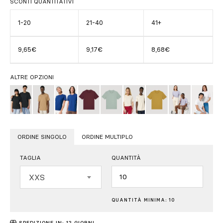
SCONTI QUANTITATIVI
1-20
21-40
41+
9,65€
9,17€
8,68€
ALTRE OPZIONI
ORDINE SINGOLO
ORDINE MULTIPLO
TAGLIA
QUANTITÀ
Quantità
XXS
QUANTITÀ MINIMA: 10
SPEDIZIONE IN: 12 GIORNI.