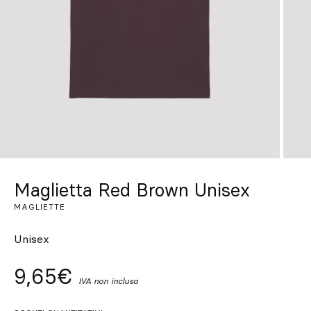
Su misura
Lasciati ispirare
Cerca
IT
ES
EN
FR
DE
PT
Maglietta Red Brown Unisex
MAGLIETTE
Unisex
9,65€
IVA non inclusa