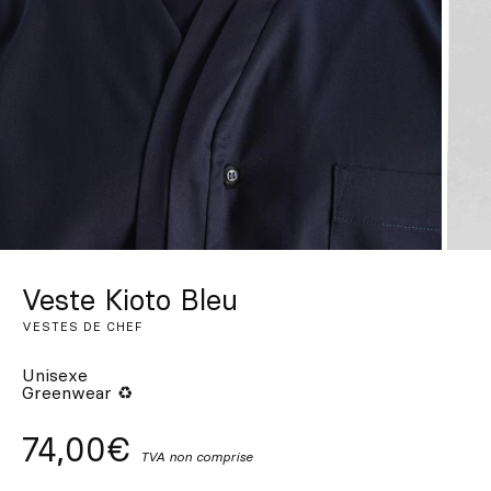
Sur mesure
S’inspirer
Rechercher
FR
ES
EN
DE
IT
PT
Veste Kioto Bleu
VESTES DE CHEF
Unisexe
Greenwear ♻
74,00€
TVA non comprise