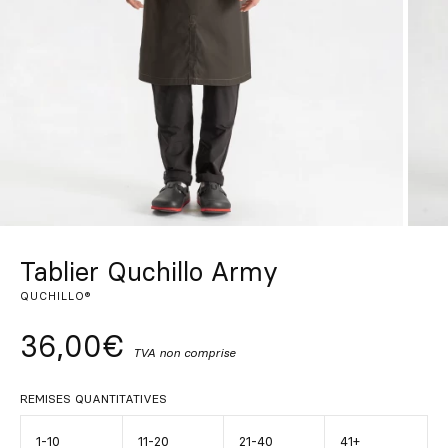
Sur mesure
S’inspirer
Rechercher
FR
ES
EN
DE
IT
PT
Tablier Quchillo Army
QUCHILLO®
36,00€
TVA non comprise
REMISES QUANTITATIVES
1-10
11-20
21-40
41+