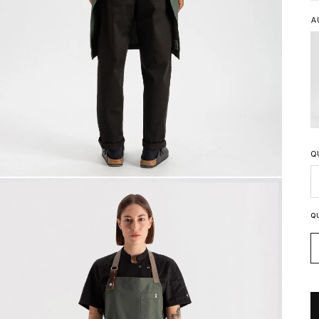
A
Q
Q
Q