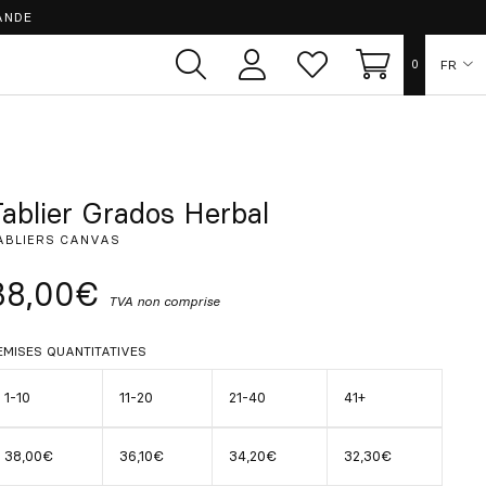
ANDE
FR
0
Espace
Liste
Panier
utilisateur
de
souhaits
ES
EN
Tablier Grados Herbal
ABLIERS CANVAS
DE
38,00€
TVA non comprise
IT
EMISES QUANTITATIVES
PT
1-10
11-20
21-40
41+
38,00€
36,10€
34,20€
32,30€