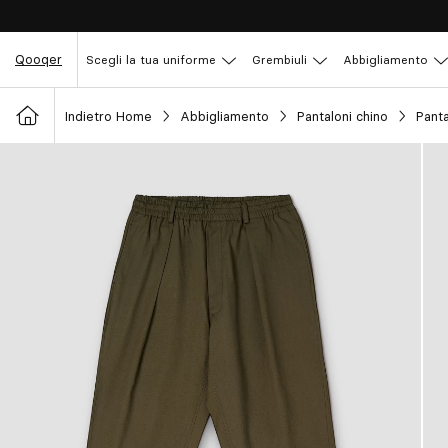
Qooqer
Scegli la tua uniforme
Grembiuli
Abbigliamento
Indietro Home
Abbigliamento
Pantaloni chino
Pant