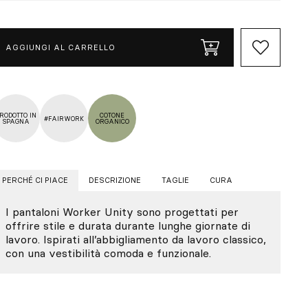
AGGIUNGI AL CARRELLO
RODOTTO IN
COTONE
#FAIRWORK
SPAGNA
ORGANICO
PERCHÉ CI PIACE
DESCRIZIONE
TAGLIE
CURA
I pantaloni Worker Unity sono progettati per
offrire stile e durata durante lunghe giornate di
lavoro. Ispirati all’abbigliamento da lavoro classico,
con una vestibilità comoda e funzionale.