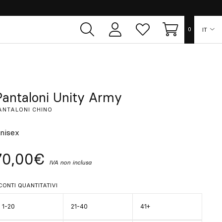
IT
0
Area
Lista
Carrello
utente
dei
desideri
ES
EN
Pantaloni Unity Army
ANTALONI CHINO
FR
nisex
DE
70,00€
IVA non inclusa
PT
CONTI QUANTITATIVI
1-20
21-40
41+