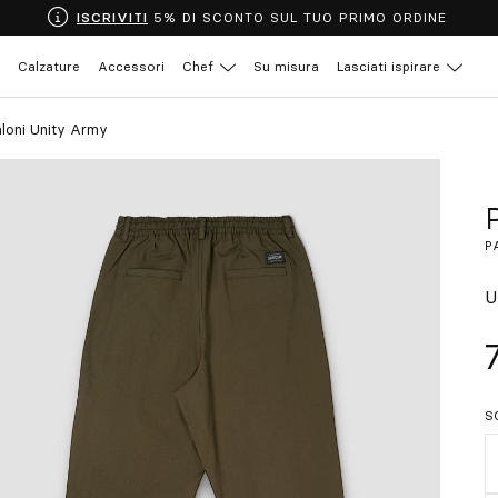
ISCRIVITI
5% DI SCONTO SUL TUO PRIMO ORDINE
Calzature
Accessori
Chef
Su misura
Lasciati ispirare
aloni Unity Army
P
U
S