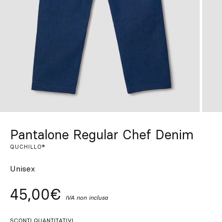
Su misura
Lasciati ispirare
Cerca
IT
ES
EN
FR
DE
PT
Pantalone Regular Chef Denim
QUCHILLO®
Unisex
45,00€
IVA non inclusa
SCONTI QUANTITATIVI