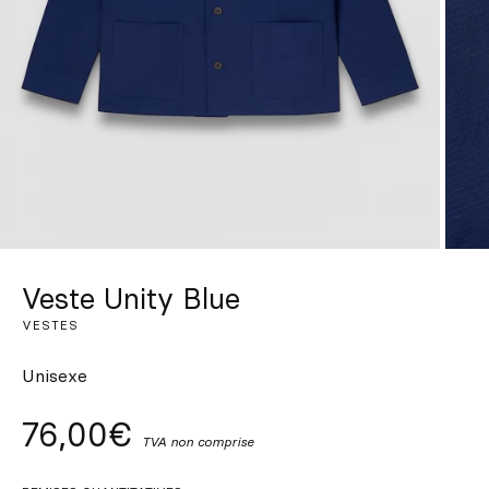
Sur mesure
S’inspirer
Rechercher
FR
ES
EN
DE
IT
PT
Veste Unity Blue
VESTES
Unisexe
76,00€
TVA non comprise