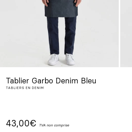
Sur mesure
S’inspirer
Rechercher
FR
ES
EN
DE
IT
PT
Tablier Garbo Denim Bleu
TABLIERS EN DENIM
43,00€
TVA non comprise