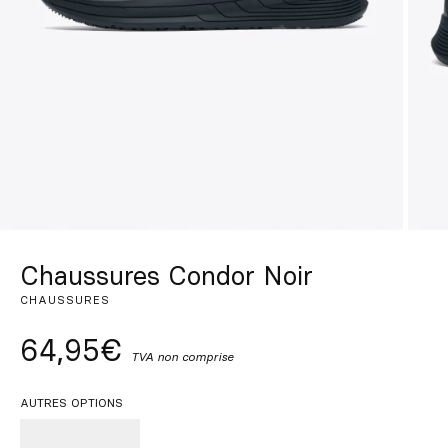
Sur mesure
S’inspirer
Rechercher
FR
ES
EN
DE
IT
PT
Chaussures Condor Noir
CHAUSSURES
64,95€
TVA non comprise
AUTRES OPTIONS